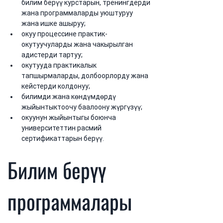
билим берүү курстарын, тренингдерди 
жана программаларды уюштуруу 
жана ишке ашыруу;
окуу процессине практик-
окутуучуларды жана чакырылган 
адистерди тартуу;
окутууда практикалык 
тапшырмаларды, долбоорлорду жана 
кейстерди колдонуу;
билимди жана көндүмдөрдү 
жыйынтыктоочу баалоону жүргүзүү;
окуунун жыйынтыгы боюнча 
университеттин расмий 
сертификаттарын берүү.
Билим берүү 
программалары