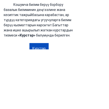
	Кошумча билим берүү борбору 
базалык билиминин деңгээлине жана 
кесиптик тажрыйбасына карабастан, ар 
түрдүү категориядагы угуучуларга билим 
берүү кызматтарын көрсөтөт.Багыттар 
жана ишке ашырылып жаткан курстардын 
тизмеси 
«Курстар»
 бөлүмүндө берилген.
Курстар
Өнөктөштүк жана 
өнүгүү
	Университет кызматташтыкка жана 
билим берүү демилгелерине ачык. 
Кошумча билим берүү борбору 