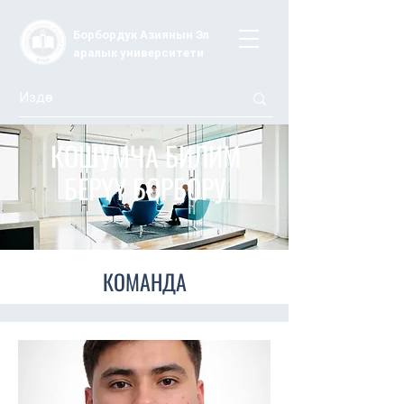
Борбордук Азиянын Эл
аралык университети
КОШУМЧА БИЛИМ
БЕРҮҮ БОРБОРУ
КОМАНДА