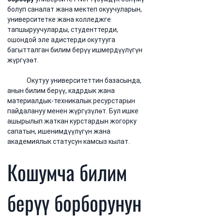
болуп саналат жана мектеп окуучуларын, 
университетке жана колледжге 
тапшыруучуларды, студенттерди, 
ошондой эле адистерди окутууга 
багытталган билим берүү ишмердүүлүгүн 
жүргүзөт.
	Окутуу университеттин базасында, 
анын билим берүү, кадрдык жана 
материалдык-техникалык ресурстарын 
пайдалануу менен жүргүзүлөт. Бул ишке 
ашырылып жаткан курстардын жогорку 
сапатын, ишенимдүүлүгүн жана 
академиялык статусун камсыз кылат.
Кошумча билим 
берүү борборунун 