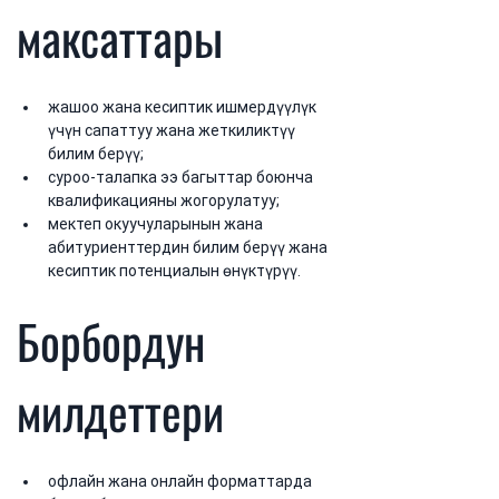
максаттары
жашоо жана кесиптик ишмердүүлүк 
үчүн сапаттуу жана жеткиликтүү 
билим берүү;
суроо-талапка ээ багыттар боюнча 
квалификацияны жогорулатуу;
мектеп окуучуларынын жана 
абитуриенттердин билим берүү жана 
кесиптик потенциалын өнүктүрүү.
Борбордун 
милдеттери
офлайн жана онлайн форматтарда 