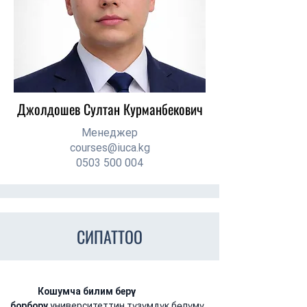
Джолдошев Султан Курманбекович
Менеджер
courses@iuca.kg
0503 500 004
СИПАТТОО
	Кошумча билим берүү 
борбору
 университеттин түзүмдүк бөлүмү 