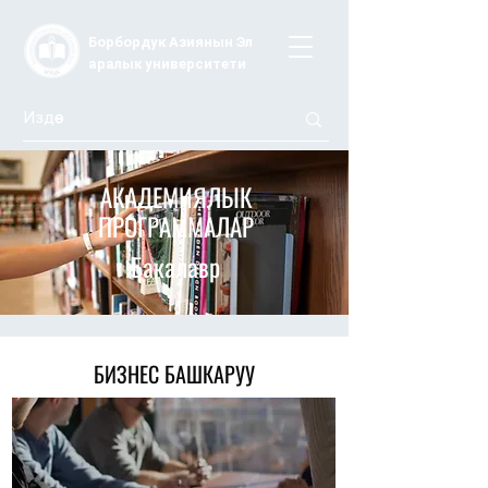
Борбордук Азиянын Эл
аралык университети
АКАДЕМИЯЛЫК
ПРОГРАММАЛАР
Бакалавр
БИЗНЕС БАШКАРУУ