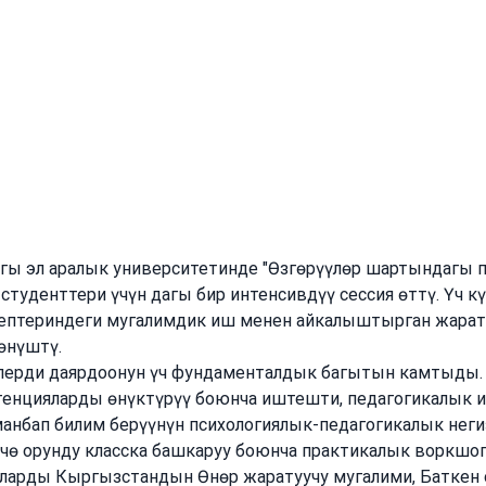
ары ноябрдагы педагогикалык лидерлик бо
дыкты кыргызстандык билим берүүнүн алдыңкы практиктеринин маст
гы эл аралык университетинде "Өзгөрүүлөр шартындагы 
туденттери үчүн дагы бир интенсивдүү сессия өттү. Үч кү
ептериндеги мугалимдик иш менен айкалыштырган жарат
өнүштү.
лерди даярдоонун үч фундаменталдык багытын камтыды. 
енцияларды өнүктүрүү боюнча иштешти, педагогикалык и
анбап билим берүүнүн психологиялык-педагогикалык нег
чө орунду класска башкаруу боюнча практикалык воркшоп
аларды Кыргызстандын Өнөр жаратуучу мугалими, Баткен