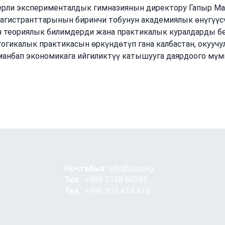
рли эксперименталдык гимназиянын директору Гапыр Ма
гистранттарынын биринчи тобунун академиялык өнүгүүсүн
н теориялык билимдерди жана практикалык куралдарды б
огикалык практикасын өркүндөтүп гана калбастан, окууч
манбап экономикага ийгиликтүү катышууга даярдоого мүмк
Почтабыз:
info@iuca.kg
Тел.:
+996 3138 60263
Тел.:
+996 503 434 410