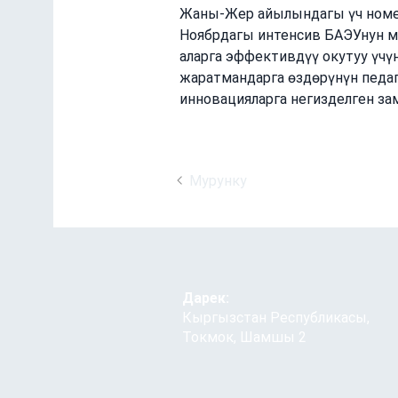
Жаны-Жер айылындагы үч номе
Ноябрдагы интенсив БАЭУнун ма
аларга эффективдүү окутуу үчү
жаратмандарга өздөрүнүн педаг
инновацияларга негизделген за
Мурунку
Дарек:
Кыргызстан Республикасы,
Токмок, Шамшы 2