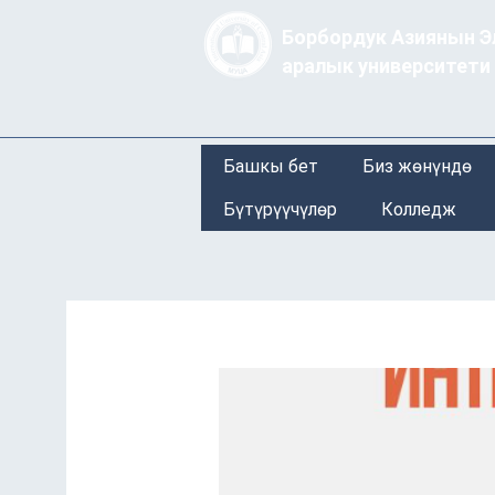
Борбордук Азиянын Э
аралык университети
Башкы бет
Биз жөнүндө
Бүтүрүүчүлөр
Колледж