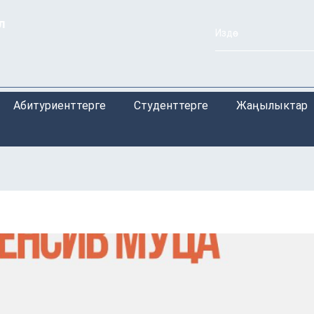
л
Абитуриенттерге
Студенттерге
Жаңылыктар