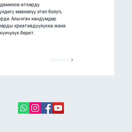
даминов өткөрдү.
дөгү маанилүү этап болуп, 
ерди. Алынган көндүмдөр 
уларды креативдүүлүккө жана 
үнчүлүк берет.
Кийинки