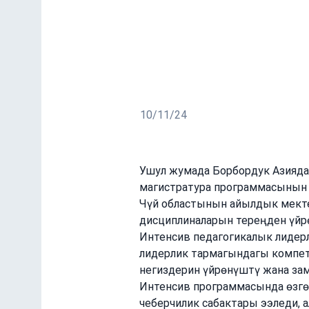
БАЭУнын магистрантт
бүтүштү
Үч күндүк сессия теориялык даяр
10/11/24
Ушул жумада Борбордук Азияда
магистратура программасынын с
Чүй областынын айылдык мект
дисциплиналарын тереңден үйр
Интенсив педагогикалык лидер
лидерлик тармагындагы компет
негиздерин үйрөнүштү жана зам
Интенсив программасында өзгө
чеберчилик сабактары ээледи, 