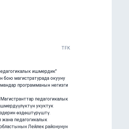
юнча интенсивди
ер-класстары менен бириктирди
TFK
педагогикалык ишмердик" 
н бою магистратурада окууну 
мандар программанын негизги 
Магистранттар педагогикалык 
шмердүүлүктүн укуктук 
издерин өздөштүрүштү. 
 жана педагогикалык 
 областынын Лейлек районунун 