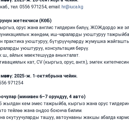
б., тел. 0556 971254, email: 
hr@iuca.kg
рунун жетекчиси (КӨБ)
кыргыз, орус жана англис тилдерин билүү, ЖОЖдордо же э
муникациялык жөндөм, иш-чараларды уюштуруу тажрыйба
үн практика уюштуруу, бүтүрүүчүлөрдү жумушка жайгашт
араларды уюштуруу, консультация берүү.
к ш., айлык маектешүүдө аныкталат.
тивациялык кат, CV (кыргыз, орус, англ.), эмгек китепчеси
өнөтү:
2025-ж. 1-октябрына чейин.
0556 971254
чулар (минивен 6–7 орундуу, 4 авто)
 5 жылдан кем эмес тажрыйба, кыргыз жана орус тилдерин
вто тейлөө жана оңдоо боюнча билим.
на окутуучуларды ташуу, автоунааны жакшы абалда карм