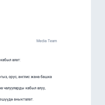
Media Team
кабыл алат:
з, орус, англис жана башка 
 чалууларды кабыл алуу, 
тешүүдө аныкталат.