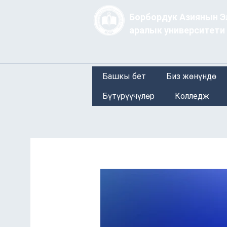
Борбордук Азиянын Э
аралык университети
Башкы бет
Биз жөнүндө
Бүтүрүүчүлөр
Колледж