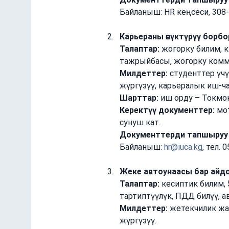
Байланыш: HR кеңсеси, 308-ка
Карьераны өнүктүрүү борбо
Талаптар:
 жогорку билим, 
тажрыйбасы, жогорку ком
Милдеттер:
 студенттер үч
жүргүзүү, карьералык иш-ч
Шарттар:
 иш орду – Токмо
Керектүү документтер:
 мо
сунуш кат.
Документтерди тапшыруу мө
Байланыш: 
hr@iuca.kg
, тел. 
Жеке автоунаасы бар айдоо
Талаптар:
 кесиптик билим,
тартиптүүлүк, ПДД билүү, а
Милдеттер:
 жетекчилик жа
жүргүзүү.