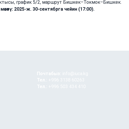
актысы, график 5/2, маршрут Бишкек–Токмок–Бишкек.
өнөтү:
2025-ж. 30-сентябрга чейин (17:00).
Почтабыз:
info@iuca.kg
Тел.:
+996 3138 60263
Тел.:
+996 503 434 410