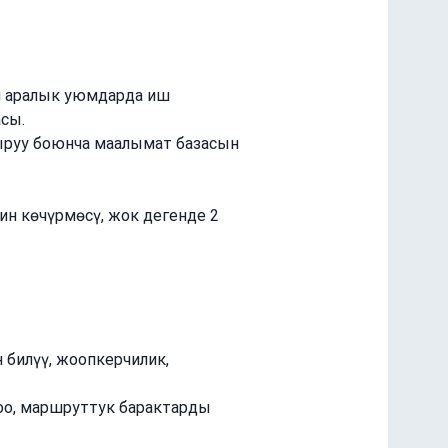
л аралык уюмдарда иш 
сы.
ыруу боюнча маалымат базасын 
нин көчүрмөсү, жок дегенде 2 
 билүү, жоопкерчилик, 
оо, маршруттук барактарды 