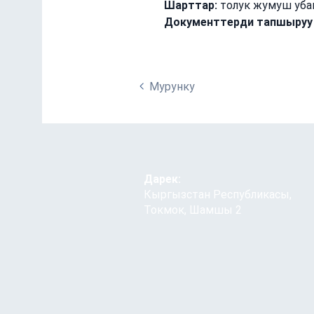
Шарттар:
 толук жумуш уб
Документтерди тапшыруу мө
Мурунку
Дарек:
Кыргызстан Республикасы,
Токмок, Шамшы 2