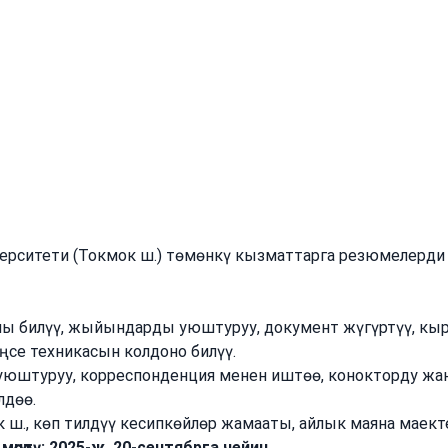
ндарына конкурс жарыялайт
жетекчиси
ерситети (Токмок ш.) төмөнкү кызматтарга резюмелерди 
ы билүү, жыйындарды уюштуруу, документ жүгүртүү, кыргы
ңсе техникасын колдоно билүү.
штуруу, корреспонденция менен иштөө, конокторду жана
лдөө.
к ш., көп тилдүү кесипкөйлөр жамааты, айлык маяна маек
өнөтү:
2025-ж. 20-сентябрга чейин.