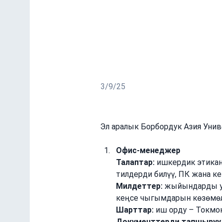
БАЭУ бош кызмат ору
Офис-менеджер
Карьераны өнүктүрүү борборунун 
Жеке автоунаасы бар айдоочулар
3/9/25
Эл аралык Борбордук Азия Унив
Офис-менеджер
Талаптар:
 ишкердик этикан
тилдерди билүү, ПК жана ке
Милдеттер:
 жыйындарды ую
кеңсе чыгымдарын көзөмө
Шарттар:
 иш орду – Токмо
Документтерди тапшыруу мө