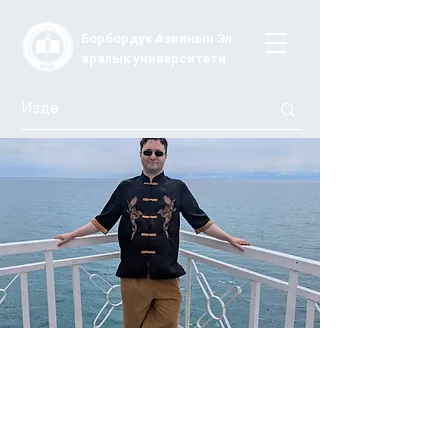
Борбордук Азиянын Эл
аралык университети
БАЭУдагы AI-лекция: жасалма
интеллект билим берүү, бизнес жана
чыгармачылыкты кантип өзгөртүүдө
17-апрелде AI-наставник жана эксперт Игорь