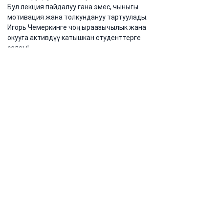
Бул лекция пайдалуу гана эмес, чыныгы 
мотивация жана толкундануу тартуулады. 
Игорь Чемеркинге чоң ыраазычылык жана 
окууга активдүү катышкан студенттерге 
салам!
Кийинки крутые ивенттерди өткөрүп 
жибербегиле — биздин Instagramга 
жазылыңыздар: @iucaofficial
Мурунку
Кийинки
Дарек:
Кыргызстан Республикасы,
Токмок, Шамшы 2
Почтабыз:
info@iuca.kg
Тел.:
+996 3138 60263
Тел.:
+996 503 434 410