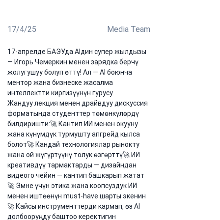
Чемеркин менен конок лекциясы өттү
17/4/25
Media Team
17-апрелде БАЭУда AIдин супер жылдызы 
— Игорь Чемеркин менен зарядка берчү 
жолугушуу болуп өттү! Ал — AI боюнча 
ментор жана бизнеске жасалма 
интеллектти киргизүүнүн гурусу.
Жандуу лекция менен драйвдуу дискуссия 
форматында студенттер төмөнкүлөрдү 
билдиришти:🚀 Кантип ИИ менен окууну 
жана күнүмдүк турмушту апгрейд кылса 
болот🚀 Кандай технологиялар рынокту 
жана ой жүгүртүүнү толук өзгөрттү🚀 ИИ 
креативдүү тармактарды — дизайндан 
видеого чейин — кантип башкарып жатат
🚀 Эмне үчүн этика жана коопсуздук ИИ 
менен иштөөнүн must-have шарты экенин
🚀 Кайсы инструменттерди кармап, өз AI 
долбооруңду баштоо керектигин