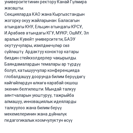
университетинин ректору Канай Гүлмира 
жасашты.
Секцияларда КАО жана Кыргызстандын 
жогорку окуу жайларынан: Баласагын 
атындагы КНУ, Ельцин атындагы КРСУ, 
И.Арабаев атындагы КГУ, МУКР, ОшМУ, Эл 
аралык Кувейт университети, БАЭУ 
окутуучулары, изилдөөчүлөр сөз 
сүйлөштү. Ардактуу коноктор катары 
биздин стейкхолдерлер чакырылды. 
Баяндамалардын темалары ар түрдүү 
болуп, катышуучулар конференцияда 
глобалдашуу доорунда билим берүүдөгү 
көйгөйлөрдүн өлкөгө карабай окшош 
экенин белгилешти. Мындай талкуу 
аянтчаларын уюштуруу, тажрыйба 
алмашуу, инновациялык идеяларды 
талкуулоо жана билим берүү 
мекемелеринин жана дүйнөлүк 
педагогикалык коомчулуктун өсүү 
чекиттерин аныктоо маанилүү экенин 
баса белгилешти.