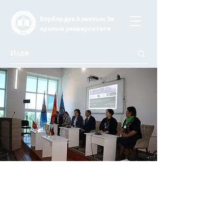
Борбордук Азиянын Эл
аралык университети
«Билим берүү: көйгөйлөр жана
перспективалар, баалуулуктар жана
инновациялар»
2022-жылдын 30-апрелинде Борбордук Азия Эл