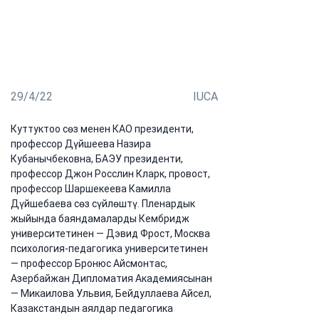
аралык университети Кыргыз билим академиясы
менен биргеликте «Билим берүү: көйгөйлөр жана
келечек, баалуулуктар жана инновациялар» аттуу
Эл аралык илимий-практикалык конференция
өткөрдү.
29/4/22
IUCA
Куттуктоо сөз менен КАО президенти, 
профессор Дүйшеева Назира 
Кубанычбековна, БАЭУ президенти, 
профессор Джон Росслин Кларк, провост, 
профессор Шаршекеева Камилла 
Дүйшебаева сөз сүйлөштү. Пленардык 
жыйында баяндамаларды Кембридж 
университетинен — Дэвид Фрост, Москва 
психология-педагогика университетинен 
— профессор Бронюс Айсмонтас, 
Азербайжан Дипломатия Академиясынан 
— Микаилова Ульвия, Бейдуллаева Айсел, 
Казакстандын аялдар педагогика 