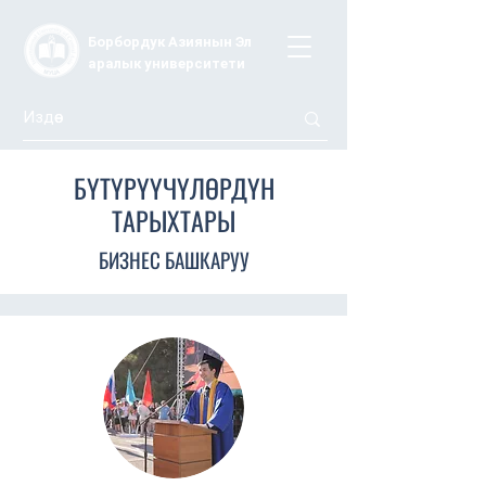
Борбордук Азиянын Эл
аралык университети
БҮТҮРҮҮЧҮЛӨРДҮН
ТАРЫХТАРЫ
БИЗНЕС БАШКАРУУ