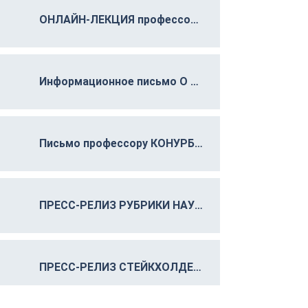
ОНЛАЙН-ЛЕКЦИЯ профессора МГУ Конурбаева М.Э.Информационное письмо Для ПЕРЕВОДЧИКОВ И СТУДЕНТОВ ПЕРЕВОДЧЕСКИХ ОТДЕЛЕНИЙ
Информационное письмо О ХАКАТОНЕ К МЕЖДУНАРОДНОМУ ДНЮ ОБРАЗОВАНИЯ 24 ЯНВАРЯ 2024
Письмо профессору КОНУРБАЕВУ МЮЭЮ МГУ 4.11.2022
ПРЕСС-РЕЛИЗ РУБРИКИ НАУКА август-ноябрь 2023
ПРЕСС-РЕЛИЗ СТЕЙКХОЛДЕРЫ Комитет по исследованиям 18.11.2023