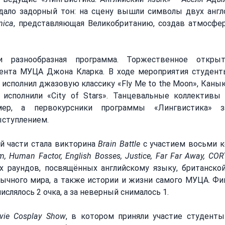
дало задорный тон: на сцену вышли символы двух анг
nica
, представляющая Великобританию, создав атмосфер
 разнообразная программа. Торжественное открыт
ента МУЦА Джона Кларка. В ходе мероприятия студент
сполнил джазовую классику «Fly Me to the Moon», Каныке
исполнили «City of Stars». Танцевальные коллективы п
омер, а первокурсники программы «Лингвистика» з
ступлением.
й части стала викторина 
Brain Battle
 с участием восьми 
m, Human Factor, English Bosses, Justice, Far Far Away, CO
х раундов, посвящённых английскому языку, британской 
ычного мира, а также истории и жизни самого МУЦА. Фи
ислялось 2 очка, а за неверный снималось 1.
vie Cosplay Show
, в котором приняли участие студенты