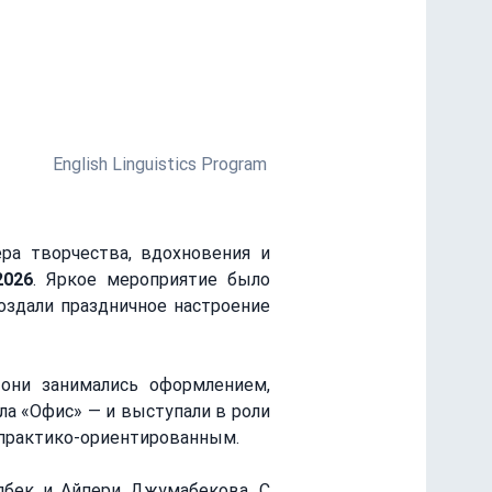
ство, командные интеллектуальные
мых запоминающихся дней в МУЦА.
English Linguistics Program
а творчества, вдохновения и 
2026
. Яркое мероприятие было 
оздали праздничное настроение 
они занимались оформлением, 
а «Офис» — и выступали в роли 
и практико-ориентированным.
бек и Айпери Джумабекова. С 