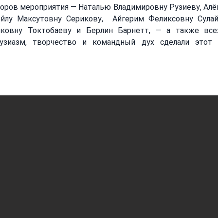
оров мероприятия — Наталью Владимировну Рузиеву, Алён
йлу Максутовну Серикову,  Айгерим Феликсовну Сулай
ковну Токтобаеву и Берлин Барнетт, — а также всех
узиазм, творчество и командный дух сделали этот 