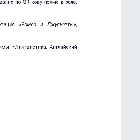
ние по QR-коду прямо в зале. 
етация 
«Ромео и Джульетты»
, 
мы «Лингвистика. Английский 