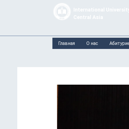
International Universit
Central Asia
Главная
О нас
Абитури