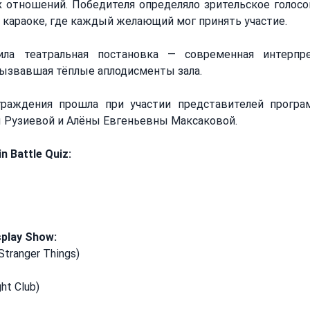
отношений. Победителя определяло зрительское голосова
караоке, где каждый желающий мог принять участие.
ила театральная постановка — современная интерпр
вызвавшая тёплые аплодисменты зала.
раждения прошла при участии представителей програм
 Рузиевой и Алёны Евгеньевны Максаковой.
 Battle Quiz:
play Show:
tranger Things)
ht Club)