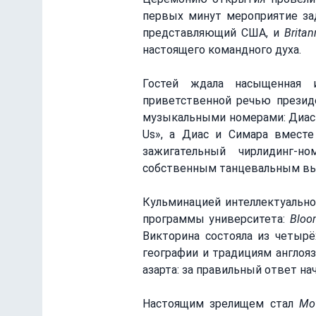
первых минут мероприятие за
представляющий США, и 
Britan
настоящего командного духа.
Гостей ждала насыщенная и
приветственной речью презид
музыкальными номерами: Диас и
Us», а Диас и Симара вместе 
зажигательный чирлидинг-н
собственным танцевальным вы
Кульминацией интеллектуально
программы университета: 
Bloo
Викторина состояла из четырё
географии и традициям англояз
азарта: за правильный ответ нач
Настоящим зрелищем стал 
Mo