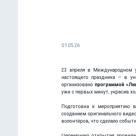
Language Day в МУЦА
English Language Day, подготовле
соревнования, студенческие высту
01.05.26
23 апреля в Международном у
настоящего праздника — в у
организовано 
программой «Лин
уже с первых минут, украсив х
Подготовка к мероприятию вк
созданием оригинального видео
волонтёров, что сделало событ
Церемонию открытия провели 