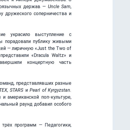
лоязычных держав — 
Uncle Sam
, 
у дружеского соперничества и 
ие украсило выступление с 
ы порадовали публику живыми 
й — лиричную «Just the Two of 
редставили «Dracula Waltz» и 
авершили концертную часть 
команд, представлявших разные 
RTEX, STARS 
и
 Pearl of Kyrgyzstan.
и американской поп-культуре, 
нальный раунд добавил особого 
 трёх программ — Педагогики, 