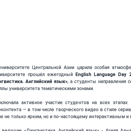
нный программой «Лингвистика. Английский язык», объединил творче
пления и яркий конкурс косплея, превратив 23 апреля в один из са
ниверситете Центральной Азии царила особая атмосфер
ниверситете прошёл ежегодный 
English Language Day 
гвистика. Английский язык»
, а студенты направления с
оллы университета тематическими зонами.
лючала активное участие студентов на всех этапах: 
контента — в том числе творческого видео в стиле сериал
ие не только ярким, но и по-настоящему интерактивным 
ведущие «Лингвистика. Английский язык» - Аселя Адыл