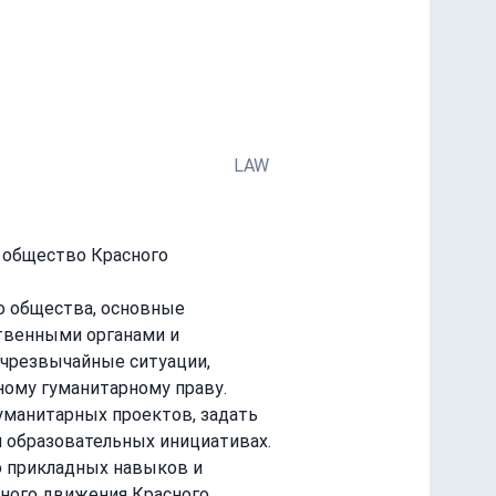
оты в сфере международного
LAW
 общество Красного 
о общества, основные 
твенными органами и 
чрезвычайные ситуации, 
ному гуманитарному праву.
уманитарных проектов, задать 
 образовательных инициативах.
 прикладных навыков и 
ного движения Красного 