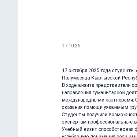
Кыргызской Республи
Знакомство с гуманитарной деяте
гуманитарного права
17.10.25
17 октября 2025 года студент
Полумесяца Кыргызской Респуб
В ходе визита представители о
направления гуманитарной деят
международными партнёрами. О
оказания помощи уязвимым груп
Студенты получили возможность
экспертам профессиональные во
Учебный визит способствовал 
углублению понимания роли на