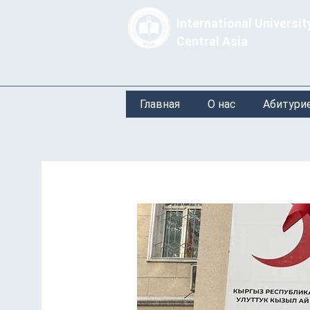
International Universit
Central Asia
Главная
О нас
Абитури