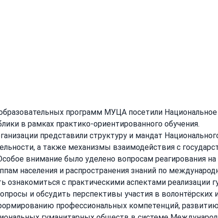
ки
льностью, национальными механизмами реагирования и практикой раб
ы образовательных программ МУЦА посетили Национальное
лики в рамках практико-ориентированного обучения.
рганизации представили структуру и мандат Национальног
ельности, а также механизмы взаимодействия с государс
собое внимание было уделено вопросам реагирования на 
пам населения и распространения знаний по международ
 ознакомиться с практическими аспектами реализации г
просы и обсудить перспективы участия в волонтёрских и
формированию профессиональных компетенций, развитию
циональных гуманитарных обществ в системе Международ