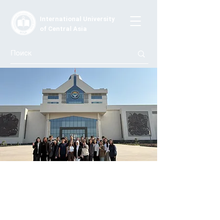
International University
of Central Asia
Учебный визит студентов
«Международных отношений» МУЦА
в Администрацию Президента
Кыргызской Республики «Ынтымак