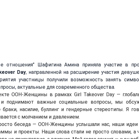
ия
ны, где голос молодых лидеров становится частью реальных социа
е отношения" Шафигина Амина приняла участие в пр
akeover Day
, направленной на расширение участия девуше
риятия участницы получили возможность занять симво
просы, актуальные для современного общества.
 и поднимают важные социальные вопросы, мы обсуж
 браки, насилие, буллинг и гендерные стереотипы. Я гов
вается с молчанием и давлением. 
мы и проекты. Наши слова стали не просто словами, а 