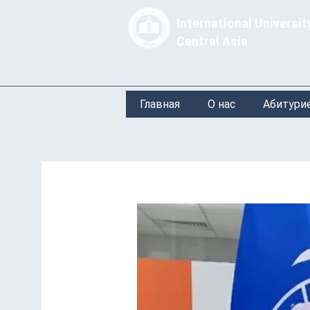
International Universit
Central Asia
Главная
О нас
Абитури