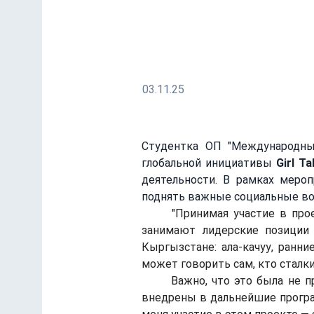
социальные изменен
Глобальная инициатива ООН-Женщи
03.11.25
Студентка ОП "Международны
глобальной инициативы 
Girl T
деятельности. В рамках мероп
поднять важные социальные во
	"Принимая участие в проекте ООН-Женщины в рамках Girl Takeover Day — глобальной инициативы, где девушки 
занимают лидерские позиции
Кыргызстане: ала-качуу, ранние
может говорить сам, кто сталки
	Важно, что это была не просто беседа — ООН-Женщины услышали нас, наши идеи и предложения будут учтены и 
внедрены в дальнейшие програм