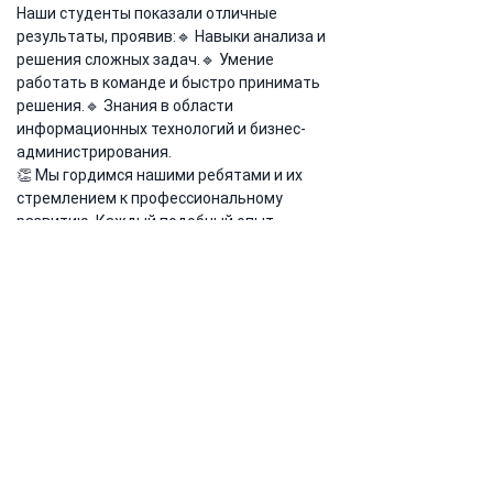
Наши студенты показали отличные 
результаты, проявив:🔹 Навыки анализа и 
решения сложных задач.🔹 Умение 
работать в команде и быстро принимать 
решения.🔹 Знания в области 
информационных технологий и бизнес-
администрирования.
👏 Мы гордимся нашими ребятами и их 
стремлением к профессиональному 
развитию. Каждый подобный опыт 
помогает им становиться более 
уверенными, компетентными и готовыми к 
вызовам будущей карьеры.
📲 
Подписывайтесь на наш Instagram, 
чтобы узнавать больше: 
@iucaofficial
Предыдущая
Следующая