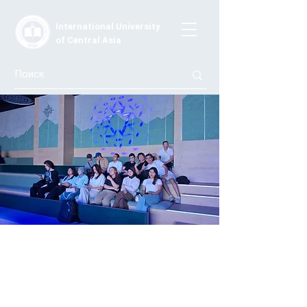
International University
of Central Asia
Студенты МУЦА приняли участие в
финальном отборе олимпиады Top 2
Talents FinOlimp 5
Наши студенты проверили свои знания и навыки на