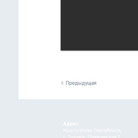
Предыдущая
Адрес:
Кыргызская Республика,
г. Токмок, Шамсинская 2