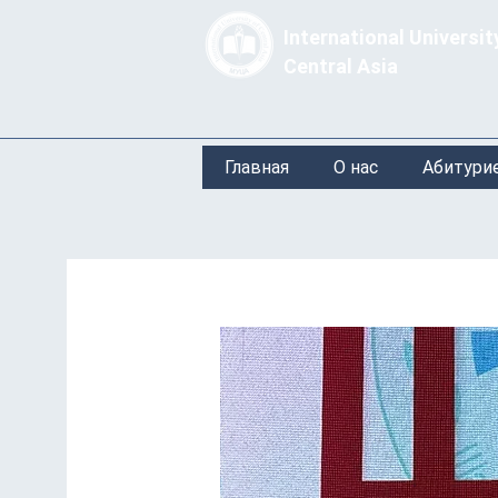
International Universit
Central Asia
Главная
О нас
Абитури