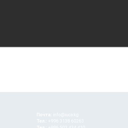
Почта:
info@iuca.kg
Тел.:
+996 3138 60263
Тел.:
+996 503 434 410