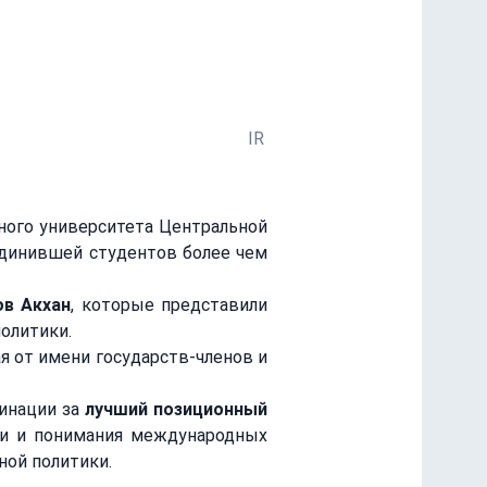
вузов Кыргызстана
IR
единившей студентов более чем 
ов Акхан
, которые представили 
олитики.
инации за 
лучший позиционный 
ии и понимания международных 
ной политики.