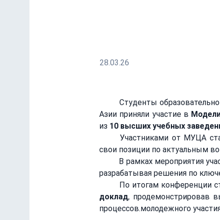
лучший позиционный
Представители МУЦА продемонстри
28.03.26
	Студенты образовательной программы «Международные отношения» Международного университета Центральной 
Азии приняли участие в 
Модели
из 
10 высших учебных заведен
	Участниками от МУЦА ст
свои позиции по актуальным во
	В рамках мероприятия участники моделировали деятельность органов ШОС, выступая от имени государств-членов и 
разрабатывая решения по ключ
	По итогам конференции с
доклад
, продемонстрировав в
процессов.молодежного участия