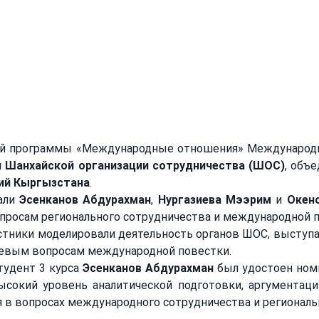
 доклад
ровали высокий уровень подготовки среди студентов более чем 10 
 Шанхайской организации сотрудничества (ШОС)
, объ
ий Кыргызстана
.
али 
Эсенканов Абдурахман
, 
Нургазиева Мээрим
 и 
Окен
просам регионального сотрудничества и международной п
евым вопросам международной повестки.
тудент 3 курса 
Эсенканов Абдурахман
 был удостоен ном
ысокий уровень аналитической подготовки, аргументац
 в вопросах международного сотрудничества и региональ