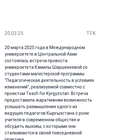
Камила Шаршекеева поделилась опытом и
поблагодарила жаратманов за их вклад в
трансформацию образования
20.03.25
TFK
20 марта 2025 года в Международном 
университете в Центральной Азии 
состоялась встреча провоста 
университета Камилы Шаршекеевой со 
студентами магистерской программы 
"Педагогическая деятельность в условиях 
изменений", реализуемой совместно с 
проектом Teach for Kyrgyzstan. Встреча 
предоставила жаратманам возможность 
услышать размышления одного из 
ведущих педагогов Кыргызстана о роли 
учителя в современном обществе и 
обсудить вызовы, с которыми они 
сталкиваются в своей повседневной 
практике.