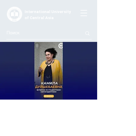
International University
of Central Asia
Провост МУЦА встретилась с
магистрантами программы
"Педагогическая деятельность в
условиях изменений"