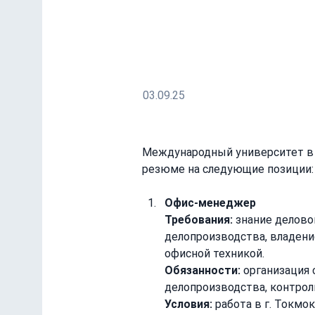
Офис-менеджер
Руководитель Центра развития ка
Водители с личными автомобилям
03.09.25
Международный университет в 
резюме на следующие позиции:
Офис-менеджер
Требования:
 знание делово
делопроизводства, владени
офисной техникой.
Обязанности:
 организация
делопроизводства, контрол
Условия:
 работа в г. Токмо