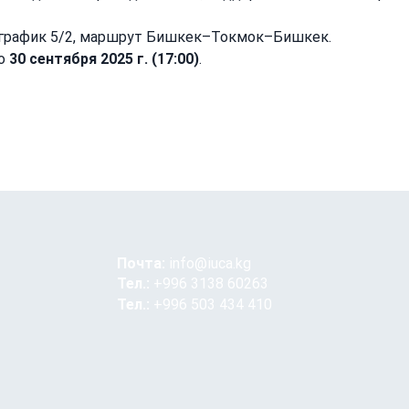
, график 5/2, маршрут Бишкек–Токмок–Бишкек.
о 
30 сентября 2025 г. (17:00)
.
Почта:
info@iuca.kg
Тел.:
+996 3138 60263
Тел.:
+996 503 434 410