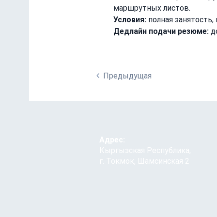
маршрутных листов.
Условия:
 полная занятость
Дедлайн подачи резюме:
 д
Предыдущая
Адрес:
Кыргызская Республика,
г. Токмок, Шамсинская 2