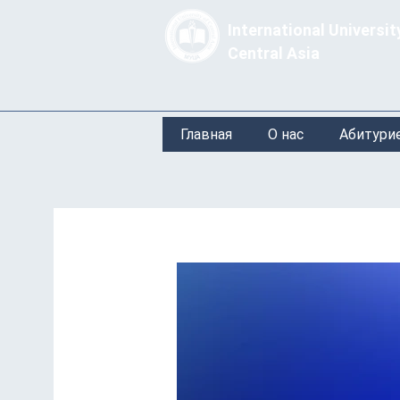
International Universit
Central Asia
Главная
О нас
Абитури