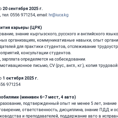
о 
20 сентября 2025 г. 
 тел. 0556 971254, email: 
hr@iuca.kg
ития карьеры (ЦРК)
вание, знание кыргызского, русского и английского языко
ных организациях, коммуникативные навыки, опыт органи
одателей для практики студентов, отслеживание трудоуст
оприятий, консультации студентов.
к, зарплата определяется на собеседовании.
 мотивационное письмо, CV (рус., англ., кг.), копия трудов
о 
1 октября 2025 г.
0556 971254
обилями (минивен 6–7 мест, 4 авто)
разование, подтвержденный опыт не менее 5 лет, знание 
товерение, ответственность, дисциплина, знание ПДД и о
уководства и преподавателей, поддержание авто в исправн