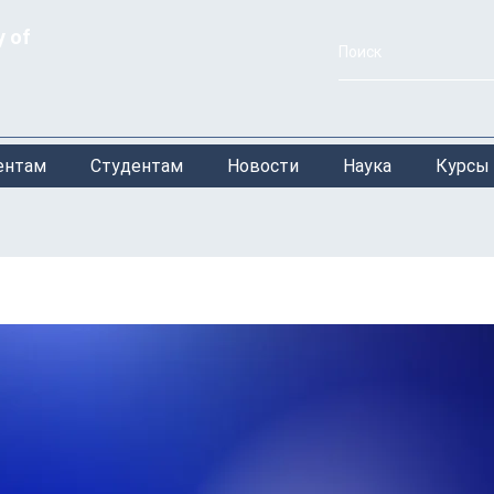
y of
ентам
Студентам
Новости
Наука
Курсы