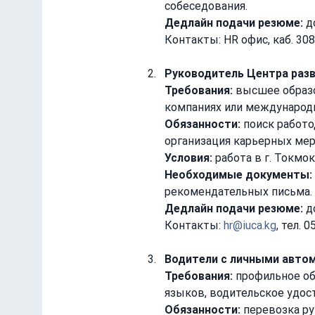
собеседования.
Дедлайн подачи резюме:
 д
Контакты: HR офис, каб. 308,
Руководитель Центра разв
Требования:
 высшее образо
компаниях или международ
Обязанности:
 поиск работ
организация карьерных мер
Условия:
 работа в г. Токмо
Необходимые документы:
рекомендательных письма.
Дедлайн подачи резюме:
 д
Контакты: 
hr@iuca.kg
, тел. 
Водители с личными автом
Требования:
 профильное об
языков, водительское удос
Обязанности:
 перевозка р