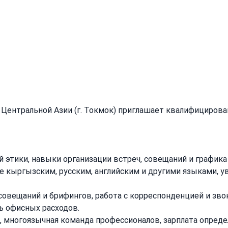
рьеры
и
Центральной Азии (г. Токмок) приглашает квалифицирова
й этики, навыки организации встреч, совещаний и графика
е кыргызским, русским, английским и другими языками, у
 совещаний и брифингов, работа с корреспонденцией и зво
ь офисных расходов.
к, многоязычная команда профессионалов, зарплата опреде