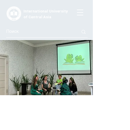
International University
of Central Asia
Внимание, летающая лягушка!
10 мая 2024 года в Международном университете в
Центральной Азии прошел очередной конкурс
«Читаем детям». Конкурс был организован силами
студентов третьего и четвертого года обучения