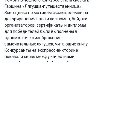
Темой нынешнего конкурса стала сказка В. 
Гаршина «Лягушка-путешественница».
Все: сценка по мотивам сказки, элементы 
декорирования зала и костюмов, бэйджи 
организаторов, сертификаты и дипломы 
для победителей были выполнены в 
одном ключе с изображение 
замечательных лягушек, читающих книгу.
Конкурсанты на экспресс-викторине 
показали связь между качествами 
главной героини и собой: способность 
мечтать, идти на риск, проявлять 
коммуникабельность, богатое 
воображение.
Мероприятие получилось ярким и 
запоминающимся.
Предыдущая
Следующая