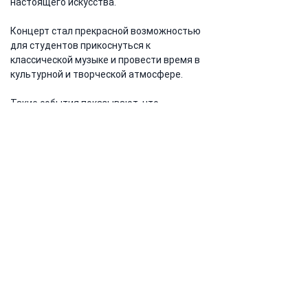
настоящего искусства. 
Концерт стал прекрасной возможностью 
для студентов прикоснуться к 
классической музыке и провести время в 
культурной и творческой атмосфере.
Такие события показывают, что 
университетская жизнь — это не только 
лекции и занятия, но и пространство для 
культуры, творчества и развития 
личности.
Предыдущая
Следующая
Адрес:
Кыргызская Республика,
г. Токмок, Шамсинская 2