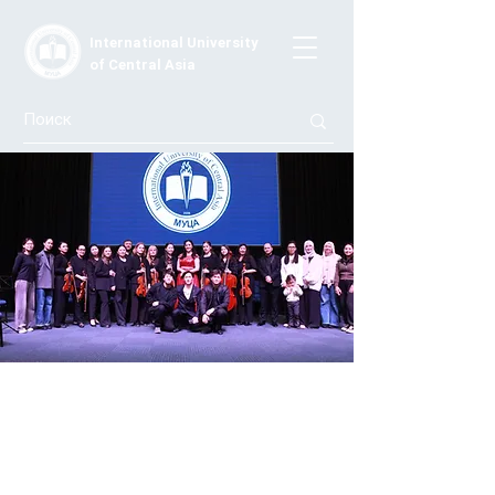
International University
of Central Asia
В МУЦА состоялся концерт
Камерного Чуйского оркестра
Музыканты исполнили программу мировой
классической музыки и отечественных