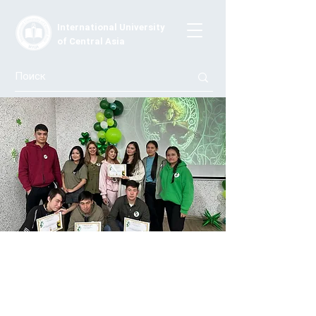
International University
of Central Asia
🍀 День Святого Патрика в МУЦА:
язык, культура и веселье в одном
формате
25 марта 2025 года студенты курса General English-