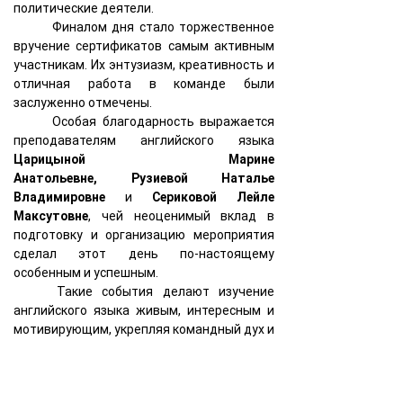
политические деятели.
	Финалом дня стало торжественное 
вручение сертификатов самым активным 
участникам. Их энтузиазм, креативность и 
отличная работа в команде были 
заслуженно отмечены.
	Особая благодарность выражается 
преподавателям английского языка 
Царицыной Марине 
Анатольевне,
Рузиевой Наталье 
Владимировне 
и 
Сериковой Лейле 
Максутовне
, чей неоценимый вклад в 
подготовку и организацию мероприятия 
сделал этот день по-настоящему 
особенным и успешным. 
Такие события делают изучение 
английского языка живым, интересным и 
мотивирующим, укрепляя командный дух и 
вовлекая студентов в культурное 
пространство англоязычного мира.
	С нетерпением ждём следующих 