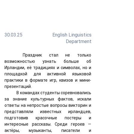
2 отметили День святого Патрика ярким
интерактивным мероприятием, организованным
преподавателями направления «Лингвистика.
Английский язык»
30.03.25
English Linguistics
Department
	Праздник стал не только 
возможностью узнать больше об 
Ирландии, её традициях и символах, но и 
площадкой для активной языковой 
практики в формате игр, квизов и мини-
презентаций.
	В командах студенты соревновались 
за знание культурных фактов, искали 
ответы на непростые вопросы викторин и 
представляли известных ирландцев, 
подготовив красочные постеры и 
интересные рассказы. Среди героев — 
актёры, музыканты, писатели и 