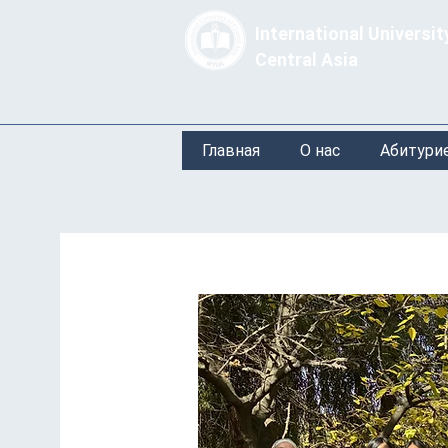
International Universit
Central Asia
Главная
О нас
Абитури