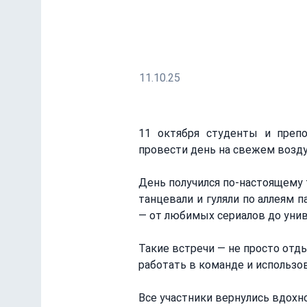
11 октября студенты и преподават
живым общением, совместными игра
11.10.25
11 октября студенты и препо
провести день на свежем возду
День получился по-настоящему 
танцевали и гуляли по аллеям 
— от любимых сериалов до унив
Такие встречи — не просто отд
работать в команде и использо
Все участники вернулись вдохн