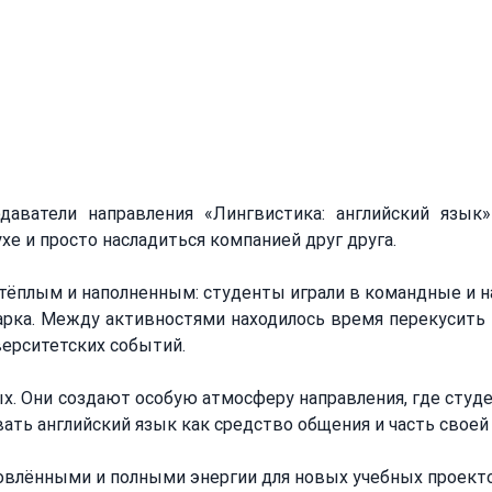
ели направления «Лингвистика: английский язык» провели день на п
ми и практикой английского языка вне аудитории.
даватели направления «Лингвистика: английский язык»
хе и просто насладиться компанией друг друга.
тёплым и наполненным: студенты играли в командные и нас
парка. Между активностями находилось время перекусить
ерситетских событий.
ых. Они создают особую атмосферу направления, где студе
вать английский язык как средство общения и часть свое
овлёнными и полными энергии для новых учебных проекто